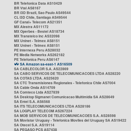
BR Telefonica Data AS10429
BR Vtal AS8167
BR i3D Brazil, Sao Paulo AS49544
CL i3D Chile, Santiago AS49544
GF Canal+ Telecom AS21351
MX Alestra AS11172
MX Operbes - Bestel AS18734
MX Transtelco Inc AS32098
MX Uninet - Telmex AS8151
MX Uninet - Telmex AS8151
PE Internexa Peru AS28032
PE Media Networks AS262182
PE Telefonica Peru AS6147
SA Amazon sa-east-1 AS16509
SA CABLECOLOR S.A. AS22869
SA CABO SERVICOS DE TELECOMUNICACOES LTDA AS28220
SA COTAS LTDA. AS25620
SA CTC Transmisiones Regionales - Telefonica Chile AS7004
SA Cable Onda AS14709
SA Comteco Ltda AS27839
SA Desktop Sigmanet Comunicacao Multimidia SA AS28649
SA Entel S.A. AS6568
SA ITS TELECOMUNICACOES LTDA AS28186
SA LOGPLAY TELECOM AS267224
SA MOB SERVICOS DE TELECOMUNICACOES S.A. AS28598
SA Movistar Uruguay - Telefonica Moviles del Uruguay SA AS19422
SA Otecel S.A. AS19114
SA PEGASO PCS AS7438