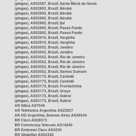
(pingas), AS52587, Brazil, Santa Maria do Oeste
(pingas), AS52892, Brazil, Ibirubá
(pingas), AS52892, Brazil, Ibirubá
(pingas), AS52892, Brazil, Ibirubá
(pingas), AS52892, Brazil, Ijuí
(pingas), AS52892, Brazil, Passo Fundo
(pingas), AS52892, Brazil, Passo Fundo
(pingas), AS52916, Brazil, Varginha
(pingas), AS52916, Brazil, Varginha
(pingas), AS53052, Brazil, Jandira
(pingas), AS53052, Brazil, Jandira
(pingas), AS53052, Brazil, Rio de Janeiro
(pingas), AS53052, Brazil, Rio de Janeiro
(pingas), AS53052, Brazil, Rio de Janeiro
(pingas), AS53052, Brazil, Santos Dumont
(pingas), AS53173, Brazil, Canindé
(pingas), AS53173, Brazil, Canindé
(pingas), AS53173, Brazil, Frecheirinha
(pingas), AS53173, Brazil, Graça
(pingas), AS53173, Brazil, Sobral
(pingas), AS53173, Brazil, Sobral
AR Silica AS7049
AR Telefonica Argentina AS22927
AR i3D Argentina, Buenos Aires AS49544
BR Claro AS28573
BR Commcorp Telecom AS14840
BR Embratel Claro AS4230
BR GlobeNet AS52320