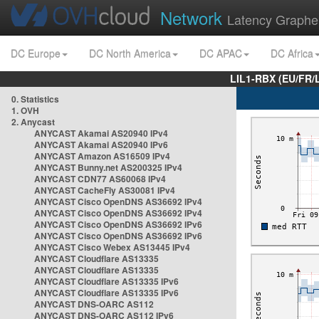
Network
Latency Graphe
DC Europe
DC North America
DC APAC
DC Africa
LIL1-RBX (EU/FR/
0. Statistics
1. OVH
2. Anycast
ANYCAST Akamai AS20940 IPv4
ANYCAST Akamai AS20940 IPv6
ANYCAST Amazon AS16509 IPv4
ANYCAST Bunny.net AS200325 IPv4
ANYCAST CDN77 AS60068 IPv4
ANYCAST CacheFly AS30081 IPv4
ANYCAST Cisco OpenDNS AS36692 IPv4
ANYCAST Cisco OpenDNS AS36692 IPv4
ANYCAST Cisco OpenDNS AS36692 IPv6
ANYCAST Cisco OpenDNS AS36692 IPv6
ANYCAST Cisco Webex AS13445 IPv4
ANYCAST Cloudflare AS13335
ANYCAST Cloudflare AS13335
ANYCAST Cloudflare AS13335 IPv6
ANYCAST Cloudflare AS13335 IPv6
ANYCAST DNS-OARC AS112
ANYCAST DNS-OARC AS112 IPv6