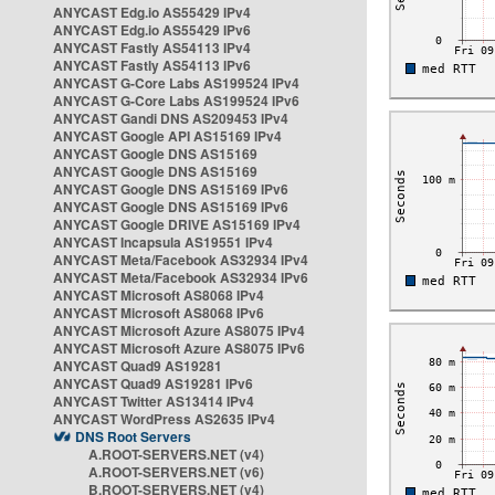
ANYCAST Edg.io AS55429 IPv4
ANYCAST Edg.io AS55429 IPv6
ANYCAST Fastly AS54113 IPv4
ANYCAST Fastly AS54113 IPv6
ANYCAST G-Core Labs AS199524 IPv4
ANYCAST G-Core Labs AS199524 IPv6
ANYCAST Gandi DNS AS209453 IPv4
ANYCAST Google API AS15169 IPv4
ANYCAST Google DNS AS15169
ANYCAST Google DNS AS15169
ANYCAST Google DNS AS15169 IPv6
ANYCAST Google DNS AS15169 IPv6
ANYCAST Google DRIVE AS15169 IPv4
ANYCAST Incapsula AS19551 IPv4
ANYCAST Meta/Facebook AS32934 IPv4
ANYCAST Meta/Facebook AS32934 IPv6
ANYCAST Microsoft AS8068 IPv4
ANYCAST Microsoft AS8068 IPv6
ANYCAST Microsoft Azure AS8075 IPv4
ANYCAST Microsoft Azure AS8075 IPv6
ANYCAST Quad9 AS19281
ANYCAST Quad9 AS19281 IPv6
ANYCAST Twitter AS13414 IPv4
ANYCAST WordPress AS2635 IPv4
DNS Root Servers
A.ROOT-SERVERS.NET (v4)
A.ROOT-SERVERS.NET (v6)
B.ROOT-SERVERS.NET (v4)