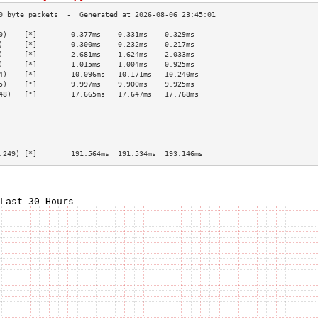
0)    [*]        0.377ms    0.331ms    0.329ms   
)     [*]        0.300ms    0.232ms    0.217ms   
)     [*]        2.681ms    1.624ms    2.033ms   
)     [*]        1.015ms    1.004ms    0.925ms   
4)    [*]        10.096ms   10.171ms   10.240ms  
5)    [*]        9.997ms    9.900ms    9.925ms   
48)   [*]        17.665ms   17.647ms   17.768ms  
                                                 
                                                 
                                                 
                                                 
                                                 
.249) [*]        191.564ms  191.534ms  193.146ms 