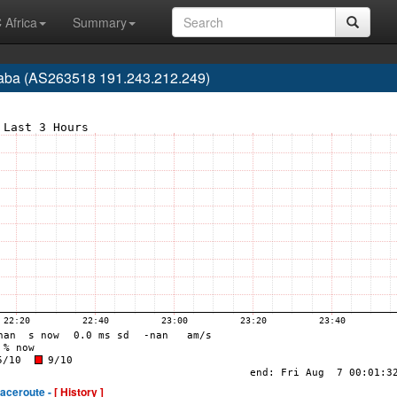
 Africa
Summary
 Ipaba (AS263518 191.243.212.249)
raceroute -
[ History ]